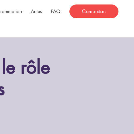
Connexion
grammation
Actus
FAQ
le rôle
s