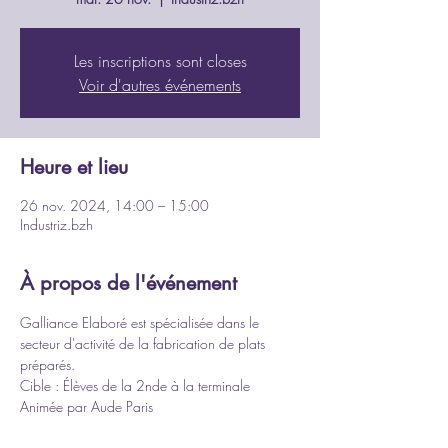
Les inscriptions sont closes
Voir d'autres événements
Heure et lieu
26 nov. 2024, 14:00 – 15:00
Industriz.bzh
À propos de l'événement
Galliance Elaboré est spécialisée dans le 
secteur d'activité de la fabrication de plats 
préparés.
Cible : Élèves de la 2nde à la terminale
Animée par Aude Paris