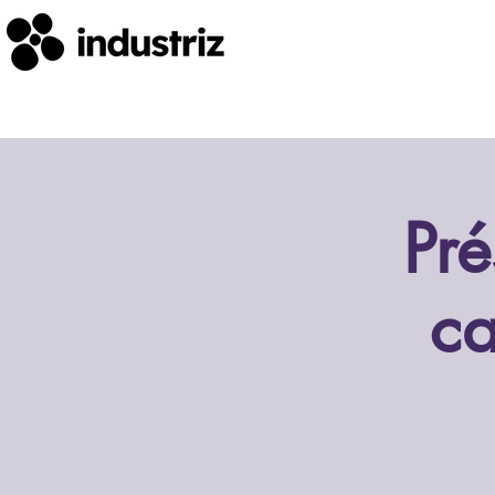
Pré
ca