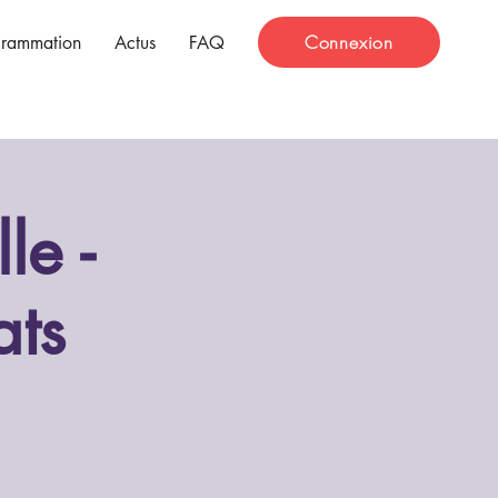
Connexion
grammation
Actus
FAQ
le -
ats