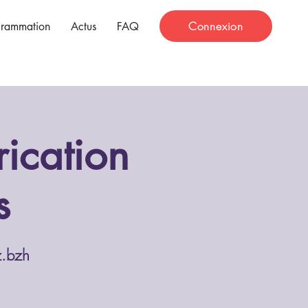
Connexion
grammation
Actus
FAQ
rication
​
z.bzh